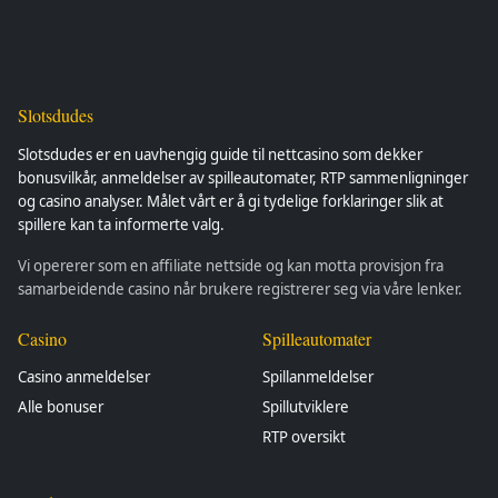
Slotsdudes
Slotsdudes er en uavhengig guide til nettcasino som dekker
bonusvilkår, anmeldelser av spilleautomater, RTP sammenligninger
og casino analyser. Målet vårt er å gi tydelige forklaringer slik at
spillere kan ta informerte valg.
Vi opererer som en affiliate nettside og kan motta provisjon fra
samarbeidende casino når brukere registrerer seg via våre lenker.
Casino
Spilleautomater
Casino anmeldelser
Spillanmeldelser
Alle bonuser
Spillutviklere
RTP oversikt