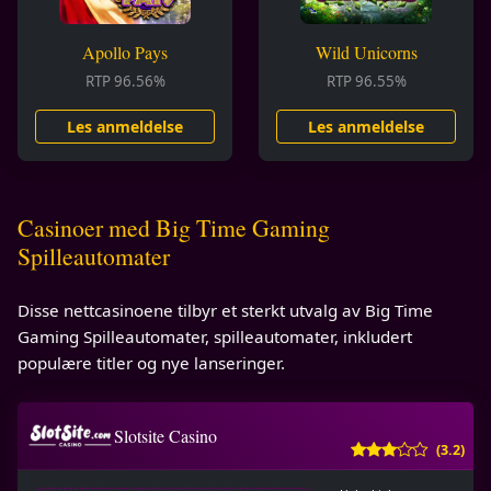
Apollo Pays
Wild Unicorns
RTP 96.56%
RTP 96.55%
Les anmeldelse
Les anmeldelse
Casinoer med Big Time Gaming
Spilleautomater
Disse nettcasinoene tilbyr et sterkt utvalg av Big Time
Gaming Spilleautomater, spilleautomater, inkludert
populære titler og nye lanseringer.
Slotsite Casino
(3.2)