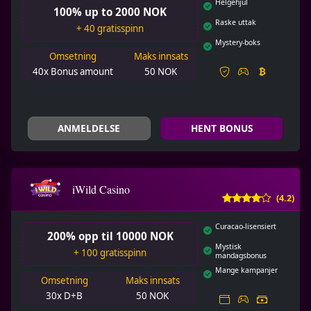
Helgehjul
100% up to 2000 NOK
Raske uttak
+ 40 gratisspinn
Mystery-boks
Omsetning
Maks innsats
40x Bonus amount
50 NOK
ANMELDELSE
HENT BONUS
iWild Casino
(4.2)
Curacao-lisensiert
200% opp til 10000 NOK
Mystisk
+ 100 gratisspinn
mandagsbonus
Mange kampanjer
Omsetning
Maks innsats
30x D+B
50 NOK