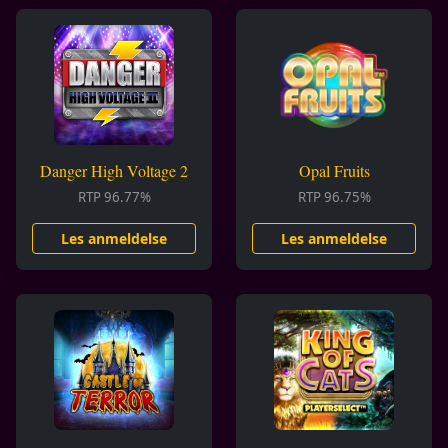
Danger High Voltage 2
Opal Fruits
RTP 96.77%
RTP 96.75%
Les anmeldelse
Les anmeldelse