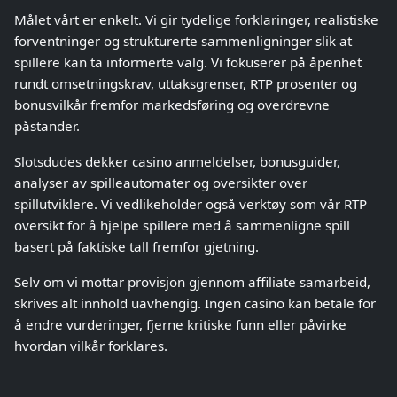
Målet vårt er enkelt. Vi gir tydelige forklaringer, realistiske
forventninger og strukturerte sammenligninger slik at
spillere kan ta informerte valg. Vi fokuserer på åpenhet
rundt omsetningskrav, uttaksgrenser, RTP prosenter og
bonusvilkår fremfor markedsføring og overdrevne
påstander.
Slotsdudes dekker casino anmeldelser, bonusguider,
analyser av spilleautomater og oversikter over
spillutviklere. Vi vedlikeholder også verktøy som vår RTP
oversikt for å hjelpe spillere med å sammenligne spill
basert på faktiske tall fremfor gjetning.
Selv om vi mottar provisjon gjennom affiliate samarbeid,
skrives alt innhold uavhengig. Ingen casino kan betale for
å endre vurderinger, fjerne kritiske funn eller påvirke
hvordan vilkår forklares.