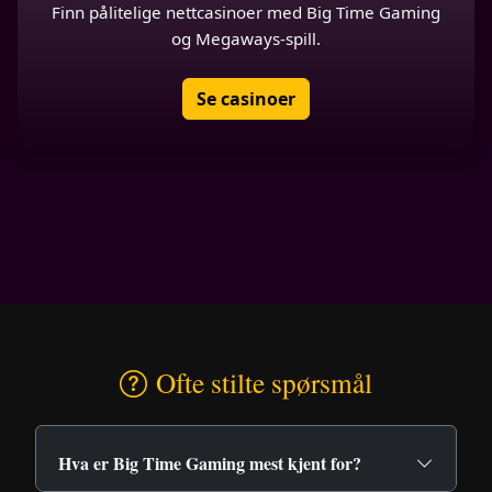
Finn pålitelige nettcasinoer med Big Time Gaming
og Megaways-spill.
Se casinoer
Ofte stilte spørsmål
Hva er Big Time Gaming mest kjent for?