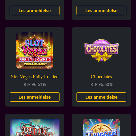
Les anmeldelse
Les anmeldelse
Slot Vegas Fully Loaded
Chocolates
RTP 96.61%
RTP 96.60%
Les anmeldelse
Les anmeldelse