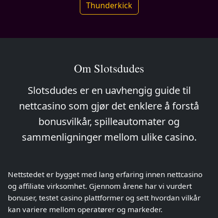
Thunderkick
Om Slotsdudes
Slotsdudes er en uavhengig guide til
nettcasino som gjør det enklere å forstå
bonusvilkår, spilleautomater og
sammenligninger mellom ulike casino.
Nettstedet er bygget med lang erfaring innen nettcasino
og affiliate virksomhet. Gjennom årene har vi vurdert
bonuser, testet casino plattformer og sett hvordan vilkår
kan variere mellom operatører og markeder.