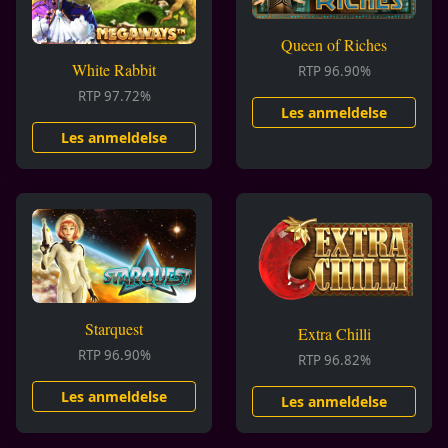
Queen of Riches
White Rabbit
RTP 96.90%
RTP 97.72%
Les anmeldelse
Les anmeldelse
Starquest
Extra Chilli
RTP 96.90%
RTP 96.82%
Les anmeldelse
Les anmeldelse