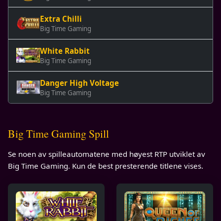
Extra Chilli
Big Time Gaming
White Rabbit
Big Time Gaming
Danger High Voltage
Big Time Gaming
Big Time Gaming Spill
Se noen av spilleautomatene med høyest RTP utviklet av
Big Time Gaming. Kun de best presterende titlene vises.