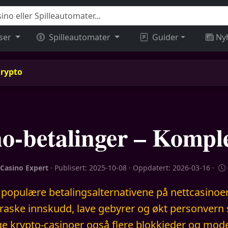
ser
Spilleautomater
Guider
Ny
rypto
o-betalinger – Komple
 Casino Expert
· Publisert: 2025-10-08 · Oppdatert: 2026-03-16 ·
t populære betalingsalternativene på nettcasinoer
lynraske innskudd, lave gebyrer og økt personver
ge krypto-casinoer også flere blokkjeder og mo