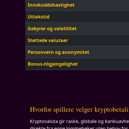
Innskuddshastighet
Uttakstid
Gebyrer og volatilitet
Støttede valutaer
Personvern og anonymitet
Bonus-tilgjengelighet
Hvorfor spillere velger kryptobetal
Kryptovaluta gir raske, globale og bankuavhen
direkte fra egne lommebøker uten behov for b