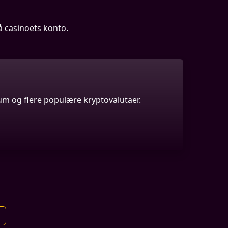
å casinoets konto.
um og flere populære kryptovalutaer.