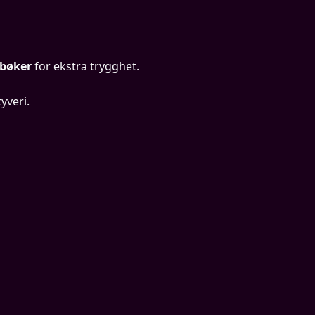
bøker
for ekstra trygghet.
yveri.