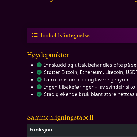
Innholdsfortegnelse
Høydepunkter
Innskudd og uttak behandles ofte på s
Støtter Bitcoin, Ethereum, Litecoin, USD
Færre mellomledd og lavere gebyrer
Ingen tilbakeføringer – lav svindelrisiko
Stadig økende bruk blant store nettcas
Sammenligningstabell
Funksjon