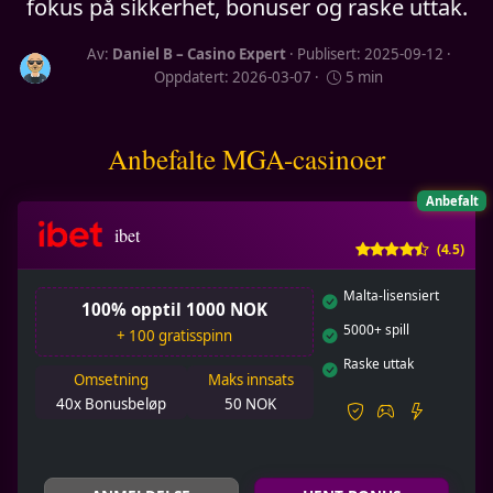
fokus på sikkerhet, bonuser og raske uttak.
Av:
Daniel B – Casino Expert
· Publisert: 2025-09-12 ·
Oppdatert: 2026-03-07 ·
5 min
Anbefalte MGA-casinoer
Anbefalt
ibet
(4.5)
Malta-lisensiert
100% opptil 1000 NOK
5000+ spill
+ 100 gratisspinn
Raske uttak
Omsetning
Maks innsats
40x Bonusbeløp
50 NOK