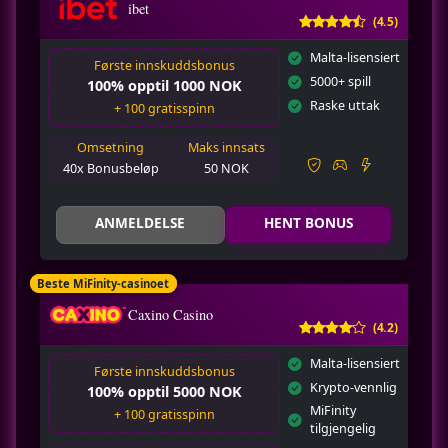
ibet
(4.5)
Malta-lisensiert
Første innskuddsbonus
5000+ spill
100% opptil 1000 NOK
Raske uttak
+ 100 gratisspinn
Omsetning
Maks innsats
40x Bonusbeløp
50 NOK
ANMELDELSE
HENT BONUS
Beste MiFinity-casinoet
Beste MiFinity-casinoet
Caxino Casino
(4.2)
Malta-lisensiert
Første innskuddsbonus
Krypto-vennlig
100% opptil 5000 NOK
MiFinity
+ 100 gratisspinn
tilgjengelig