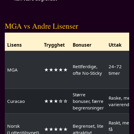
MGA vs Andre Lisenser
Lisens
Trygghet
Bonuser
Uttak
Rettferdige,
24–72
MGA
★★★★★
ofte No-Sticky
timer
Større
Raske, men
Curacao
★★★☆☆
bonuser, færre
varierende
begrensninger
Raskt, men
Norsk
Begrenset, lite
★★★★★
få
(Lotteritilsynet)
attraktivt