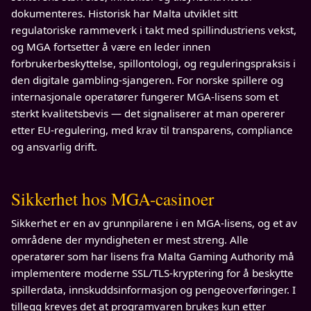
dokumenteres. Historisk har Malta utviklet sitt
regulatoriske rammeverk i takt med spillindustriens vekst,
og MGA fortsetter å være en leder innen
forbrukerbeskyttelse, spillontologi, og reguleringspraksis i
den digitale gambling‐sjangeren. For norske spillere og
internasjonale operatører fungerer MGA-lisens som et
sterkt kvalitetsbevis — det signaliserer at man opererer
etter EU-regulering, med krav til transparens, compliance
og ansvarlig drift.
Sikkerhet hos MGA-casinoer
Sikkerhet er en av grunnpilarene i en MGA-lisens, og et av
områdene der myndigheten er mest streng. Alle
operatører som har lisens fra Malta Gaming Authority må
implementere moderne SSL/TLS-kryptering for å beskytte
spillerdata, innskuddsinformasjon og pengeoverføringer. I
tillegg kreves det at programvaren brukes kun etter