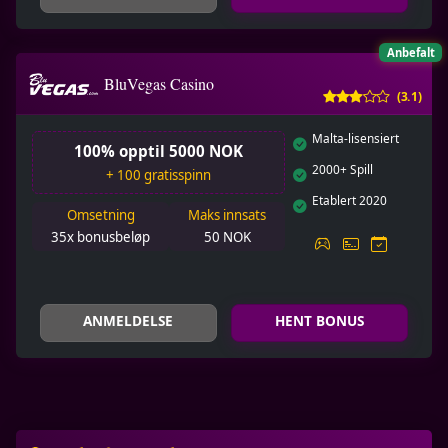
Anbefalt
BluVegas Casino
(3.1)
Malta-lisensiert
100% opptil 5000 NOK
2000+ Spill
+ 100 gratisspinn
Etablert 2020
Omsetning
Maks innsats
35x bonusbeløp
50 NOK
ANMELDELSE
HENT BONUS