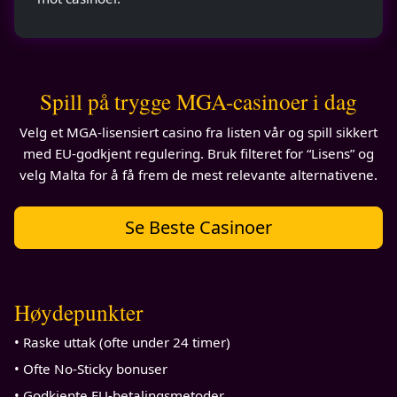
Spill på trygge MGA-casinoer i dag
Velg et MGA-lisensiert casino fra listen vår og spill sikkert
med EU-godkjent regulering. Bruk filteret for “Lisens” og
velg Malta for å få frem de mest relevante alternativene.
Se Beste Casinoer
Høydepunkter
• Raske uttak (ofte under 24 timer)
• Ofte No-Sticky bonuser
• Godkjente EU-betalingsmetoder