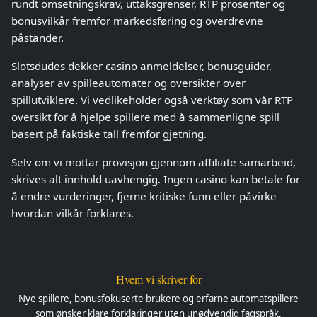
rundt omsetningskrav, uttaksgrenser, RTP prosenter og
bonusvilkår fremfor markedsføring og overdrevne
påstander.
Slotsdudes dekker casino anmeldelser, bonusguider,
analyser av spilleautomater og oversikter over
spillutviklere. Vi vedlikeholder også verktøy som vår RTP
oversikt for å hjelpe spillere med å sammenligne spill
basert på faktiske tall fremfor gjetning.
Selv om vi mottar provisjon gjennom affiliate samarbeid,
skrives alt innhold uavhengig. Ingen casino kan betale for
å endre vurderinger, fjerne kritiske funn eller påvirke
hvordan vilkår forklares.
Hvem vi skriver for
Nye spillere, bonusfokuserte brukere og erfarne automatspillere
som ønsker klare forklaringer uten unødvendig fagspråk.