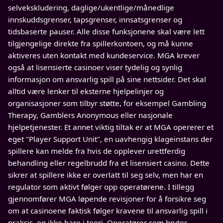
selvekskludering, daglige/ukentlige/månedlige
innskuddsgrenser, tapsgrenser, innsatsgrenser og
tidsbaserte pauser. Alle disse funksjonene skal være lett
tilgjengelige direkte fra spillerkontoen, og må kunne
aktiveres uten kontakt med kundeservice. MGA krever
også at lisensierte casinoer viser tydelig og synlig
informasjon om ansvarlig spill på sine nettsider. Det skal
alltid være lenker til eksterne hjelpelinjer og
organisasjoner som tilbyr støtte, for eksempel Gambling
Therapy, Gamblers Anonymous eller nasjonale
hjelpetjenester. Et annet viktig tiltak er at MGA opererer et
eget "Player Support Unit", en uavhengig klageinstans der
spillere kan melde fra hvis de opplever urettferdig
behandling eller regelbrudd fra et lisensiert casino. Dette
sikrer at spillere ikke er overlatt til seg selv, men har en
regulator som aktivt følger opp operatørene. I tillegg
gjennomfører MGA løpende revisjoner for å forsikre seg
om at casinoene faktisk følger kravene til ansvarlig spill i
praksis, og ikke bare i teori. Operatører som bryter