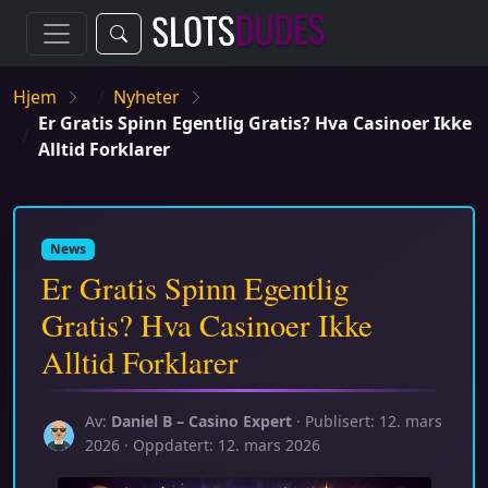
Hjem
Nyheter
Er Gratis Spinn Egentlig Gratis? Hva Casinoer Ikke
Alltid Forklarer
News
Er Gratis Spinn Egentlig
Gratis? Hva Casinoer Ikke
Alltid Forklarer
Av:
Daniel B – Casino Expert
· Publisert: 12. mars
2026 · Oppdatert: 12. mars 2026