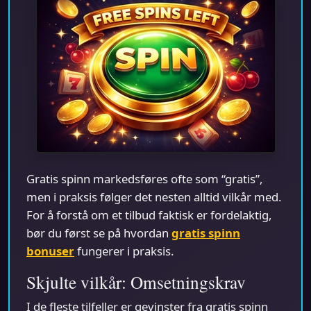
Gratis spinn markedsføres ofte som “gratis”,
men i praksis følger det nesten alltid vilkår med.
For å forstå om et tilbud faktisk er fordelaktig,
bør du først se på hvordan
gratis spinn
bonuser
fungerer i praksis.
Skjulte vilkår: Omsetningskrav
I de fleste tilfeller er gevinster fra gratis spinn